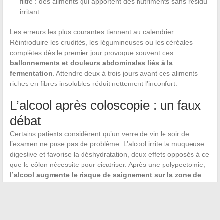
filtré : des aliments qui apportent des nutriments sans résidu
irritant
Les erreurs les plus courantes tiennent au calendrier.
Réintroduire les crudités, les légumineuses ou les céréales
complètes dès le premier jour provoque souvent des
ballonnements et douleurs abdominales liés à la
fermentation
. Attendre deux à trois jours avant ces aliments
riches en fibres insolubles réduit nettement l’inconfort.
L’alcool après coloscopie : un faux
débat
Certains patients considèrent qu’un verre de vin le soir de
l’examen ne pose pas de problème. L’alcool irrite la muqueuse
digestive et favorise la déshydratation, deux effets opposés à ce
que le côlon nécessite pour cicatriser. Après une polypectomie,
l’alcool augmente le risque de saignement sur la zone de
résection
. L’éviter pendant plusieurs jours reste la précaution la
plus simple et la mieux documentée.
La reprise alimentaire après coloscopie ne se résume pas à une