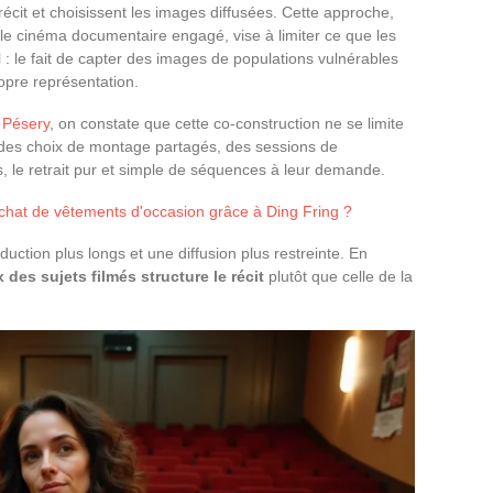
écit et choisissent les images diffusées. Cette approche,
r le cinéma documentaire engagé, vise à limiter ce que les
l : le fait de capter des images de populations vulnérables
opre représentation.
a Pésery
, on constate que cette co-construction ne se limite
 des choix de montage partagés, des sessions de
is, le retrait pur et simple de séquences à leur demande.
chat de vêtements d'occasion grâce à Ding Fring ?
duction plus longs et une diffusion plus restreinte. En
x des sujets filmés structure le récit
plutôt que celle de la