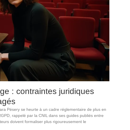
ge : contraintes juridiques
gagés
Clara Pésery se heurte à un cadre réglementaire de plus en
u RGPD, rappelé par la CNIL dans ses guides publiés entre
teurs doivent formaliser plus rigoureusement le