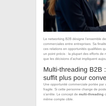
Le networking B2B désigne l’ensemble des 
commerciales entre entreprises. Sa finali
ces relations en opportunités qualifiées q
un point précis : la plupart des efforts de
que les décisions d’achat impliquent aujo
Multi-threading B2B 
suffit plus pour conve
Une opportunité commerciale portée par un
fragile. Si cette personne change de poste
s’arrête. Le concept de
multi-threading
c
même compte cible.