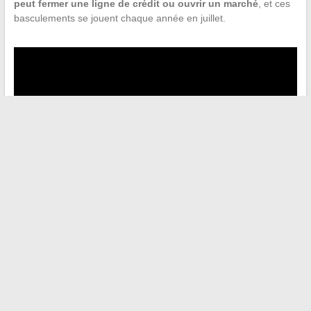
peut fermer une ligne de crédit ou ouvrir un marché
, et ces
basculements se jouent chaque année en juillet.
←
Découvrez les actualités insolites du moment qui vont
vous surprendre