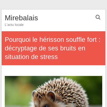
Mirebalais
L'actu locale
Pourquoi le hérisson souffle fort :
décryptage de ses bruits en
situation de stress