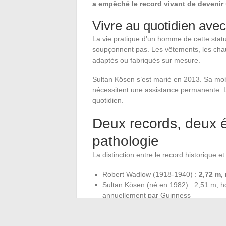
a empêché le record vivant de devenir
Vivre au quotidien ave
La vie pratique d’un homme de cette stat
soupçonnent pas. Les vêtements, les chau
adaptés ou fabriqués sur mesure.
Sultan Kösen s’est marié en 2013. Sa mobi
nécessitent une assistance permanente. La
quotidien.
Deux records, deux
pathologie
La distinction entre le record historique e
Robert Wadlow (1918-1940) :
2,72 m,
Sultan Kösen (né en 1982) : 2,51 m, 
annuellement par Guinness
La cause est identique dans les deux 
pituitaire