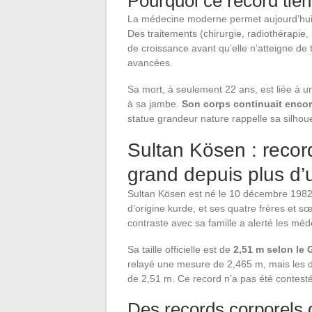
Pourquoi ce record tient
La médecine moderne permet aujourd’hui 
Des traitements (chirurgie, radiothérapie
de croissance avant qu’elle n’atteigne de
avancées.
Sa mort, à seulement 22 ans, est liée à u
à sa jambe.
Son corps continuait enco
statue grandeur nature rappelle sa silhoue
Sultan Kösen : recor
grand depuis plus d
Sultan Kösen est né le 10 décembre 1982 
d’origine kurde, et ses quatre frères et 
contraste avec sa famille a alerté les méd
Sa taille officielle est de
2,51 m selon le
relayé une mesure de 2,465 m, mais les d
de 2,51 m. Ce record n’a pas été contesté
Des records corporels q