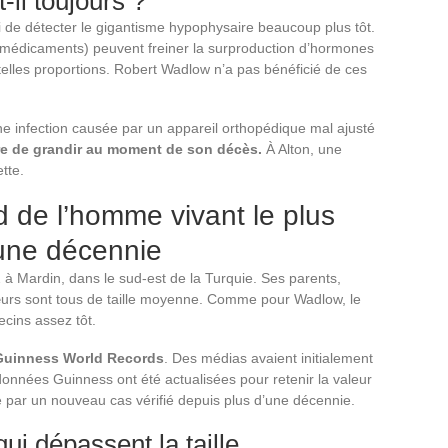
-il toujours ?
de détecter le gigantisme hypophysaire beaucoup plus tôt.
, médicaments) peuvent freiner la surproduction d’hormones
 telles proportions. Robert Wadlow n’a pas bénéficié de ces
ne infection causée par un appareil orthopédique mal ajusté
re de grandir au moment de son décès.
À Alton, une
tte.
d de l’homme vivant le plus
’une décennie
à Mardin, dans le sud-est de la Turquie. Ses parents,
sœurs sont tous de taille moyenne. Comme pour Wadlow, le
ecins assez tôt.
 Guinness World Records
. Des médias avaient initialement
onnées Guinness ont été actualisées pour retenir la valeur
 par un nouveau cas vérifié depuis plus d’une décennie.
ui dépassent la taille