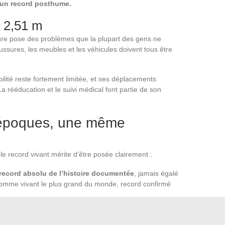
 un record posthume.
c 2,51 m
ure pose des problèmes que la plupart des gens ne
ssures, les meubles et les véhicules doivent tous être
lité reste fortement limitée, et ses déplacements
 rééducation et le suivi médical font partie de son
 époques, une même
t le record vivant mérite d’être posée clairement :
 record absolu de l’histoire documentée
, jamais égalé
homme vivant le plus grand du monde, record confirmé
cas : gigantisme hypophysaire lié à une tumeur de la glande